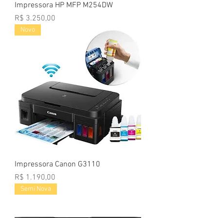
Impressora HP MFP M254DW
Preço
R$ 3.250,00
Novo
Impressora Canon G3110
Preço
R$ 1.190,00
Semi Nova