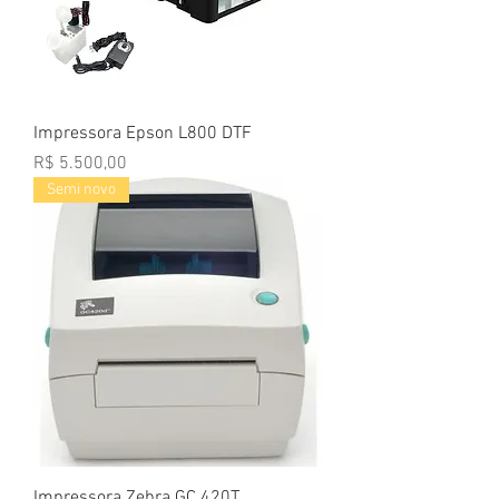
Impressora Epson L800 DTF
Preço
R$ 5.500,00
Semi novo
Impressora Zebra GC 420T