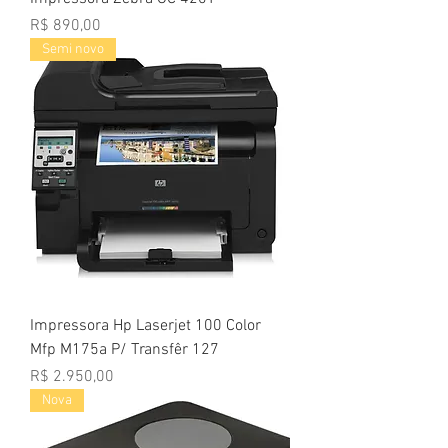
Preço
R$ 890,00
Semi novo
Impressora Hp Laserjet 100 Color
Mfp M175a P/ Transfêr 127
Preço
R$ 2.950,00
Nova