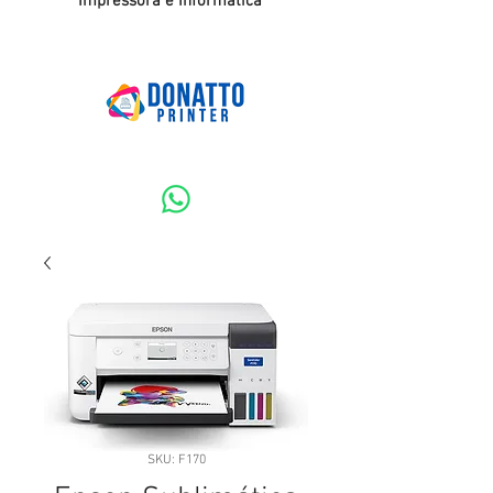
Impressora e Informatica
SKU: F170