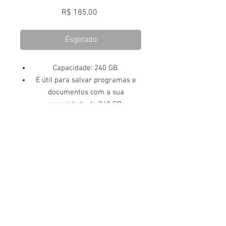
Preço
R$ 185,00
Esgotado
Capacidade: 240 GB.
É útil para salvar programas e
documentos com a sua
capacidade de 240 GB.
Resistente aos choques fortes.
Tamanho de 2.5 ".
É compatível com Windows.
Interface de conexão: SATA.
Adequado para salvar os
melhores jogos e arquivos do seu
console.
Compativel Desktop - Notebook.