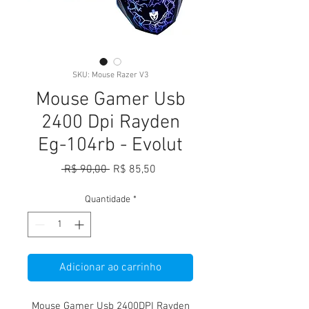
SKU: Mouse Razer V3
Mouse Gamer Usb
2400 Dpi Rayden
Eg-104rb - Evolut
Preço
Preço
 R$ 90,00 
R$ 85,50
normal
promocional
Quantidade
*
Adicionar ao carrinho
Mouse Gamer Usb 2400DPI Rayden