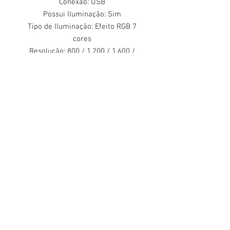
Conexão: USB
Possui Iluminação: Sim
Tipo de Iluminação: Efeito RGB 7
cores
Resolução: 800 / 1.200 / 1.600 /
2.400 DPI
Possui Ajuste de DPI: Sim
Tipo de Sensor: Óptico
Nº de botões: 6
Comprimento do Cabo: 1,6 Metros
Revestimento de Cabo: Cordão
trançado
Vida útil: 3.000.000 Clicks
Plug and Play: Sim
Compatibilidade: Windows / Linux /
Mac
Conteúdo da embalagem
1 x Mouse Gamer USB 2400 DPI
Rayden EG-104RB